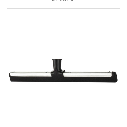
RÉF 768LAME