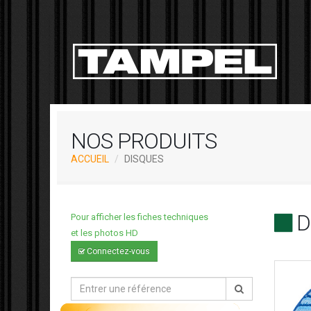
NOS PRODUITS
ACCUEIL
DISQUES
D
Pour afficher les fiches techniques
et les photos HD
Connectez-vous