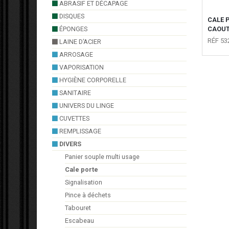
ABRASIF ET DÉCAPAGE
DISQUES
CALE 
ÉPONGES
CAOU
RÉF 53
LAINE D’ACIER
ARROSAGE
VAPORISATION
HYGIÈNE CORPORELLE
SANITAIRE
UNIVERS DU LINGE
CUVETTES
REMPLISSAGE
DIVERS
Panier souple multi usage
Cale porte
Signalisation
Pince à déchets
Tabouret
Escabeau