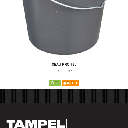
SEAU PRO 12L
RÉF 379P
EG
INFO +